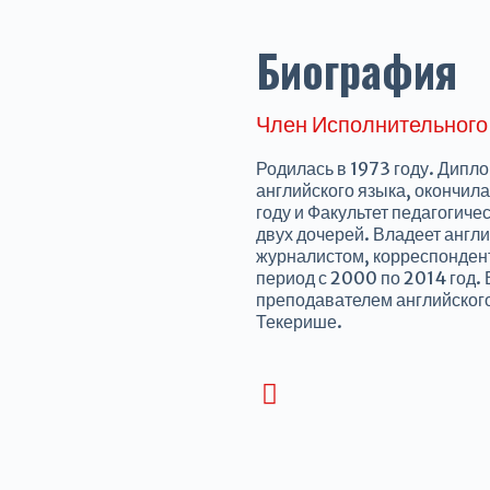
Биография
Член Исполнительного
Родилась в 1973 году. Дипл
английского языка, окончил
году и Факультет педагогиче
двух дочерей. Владеет англ
журналистом, корреспондент
период с 2000 по 2014 год.
преподавателем английског
Текерише.