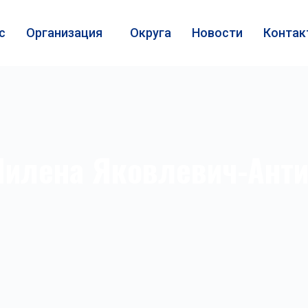
с
Организация
Округа
Новости
Контак
илена Яковлевич-Aнт