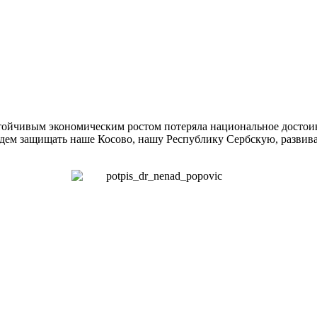
стойчивым экономическим ростом потеряла национальное достоин
удем защищать наше Косово, нашу Республику Сербскую, развив