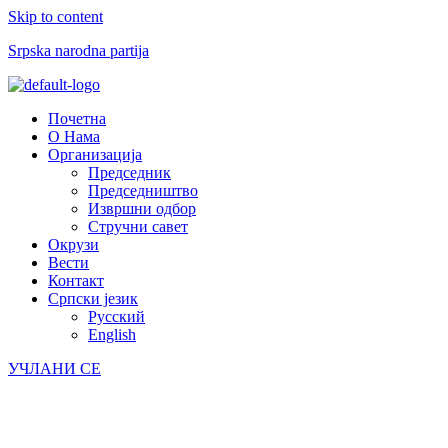
Skip to content
Srpska narodna partija
Menu
Почетна
О Нама
Организација
Председник
Председништво
Извршни одбор
Стручни савет
Окрузи
Вести
Контакт
Српски језик
Русский
English
УЧЛАНИ СЕ