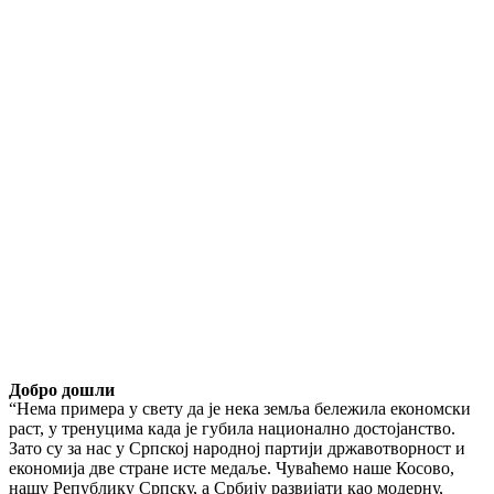
Добро дошли
“Нема примера у свету да је нека земља бележила економски
раст, у тренуцима када је губила национално достојанство.
Зато су за нас у Српској народној партији државотворност и
економија две стране исте медаље. Чуваћемо наше Косово,
нашу Републику Српску, а Србију развијати као модерну,