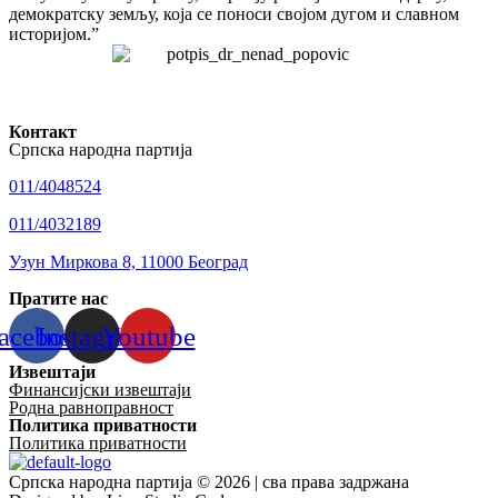
демократску земљу, која се поноси својом дугом и славном
историјом.”
Контакт
Српска народна партија
011/4048524
011/4032189
Узун Миркова 8, 11000 Београд
Пратите нас
acebook
Instagram
Youtube
Извештаји
Финансијски извештаји
Родна равноправност
Политика приватности
Политика приватности
Српска народна партија © 2026 | сва права задржана