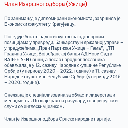
Члан Извршног одбора (Ужице)
По занимању је дипломирани економиста, завршила је
Економски факултет у Крагујевцу.
Поседује богато радно искуство на одговорним
позицијама у привреди, банкарству и државној управи –
у предузећима „Први Партизан Ужице – Гама“, „ТП
Градина Ужице, Војвођанској банци АД Нови Сад и
RAIFFEISEN банци, а посао народног посланика
обављала је у 12. сазиву Народне скупшине Републике
Србије (у периоду 2020 – 2022. године) и 11. сазиву
Народне скупштине Републике Србије (у периоду 2016
– 2020. године).
Снежана је специјализована за области лидерства и
менаџмента. Познаје рад на рачунару, говори руски и
служи се енглеским језиком.
Члан је Извршног одбора Српске народне партије.