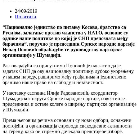
24/09/2019
Политика
“Национално јединство по питању Косова, братство са
Русијом, залагање против чланства у НАТО, основне су
одлике наше политике по којој је СНП препозната међу
бирачима“, поручио је председник Српске народне партије
Ненад Поповић обраћајући се руководству партијске
организације у Шумадији.
Разговарајући са присутнима Поповић је нагласио да је
задатак СНП да ову националну политику, дубоко укорењену
у нашем народу, раширимо међу грађанима и јединствено
бранимо наше право на слободу и независност.
У наставку састанка Илија Радовановић, координатор
Шумадијског округа Српске народне партије, известио је
председника и остале колеге о ширењу партијске организације
у Шумадији.
Према његовим речима основани су нови одбори, оснажени
постојећи, а организација спроводи свакодневне активности
на терену, како би спремно дочекала предстојеће изборе.