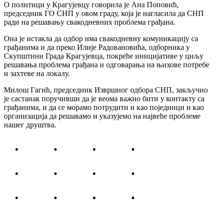
О политици у Крагујевцу говорила је Ана Поповић,
председник ГО СНП у овом граду, која је нагласила да СНП
ради на решавању свакодневних проблема грађана.
Она је истакла да одбор има свакодневну комуникацију са
грађанима и да преко Илије Радовановића, одборника у
Скупштини Града Крагујевца, покреће иницијативе у циљу
решавања проблема грађана и одговарања на њихове потребе
и захтеве на локалу.
Милош Гагић, председник Извршног одбора СНП, закључио
је састанак поручивши да је веома важно бити у контакту са
грађанима, и да се морамо потрудити и као појединци и као
организација да решавамо и указујемо на највеће проблеме
нашег друштва.