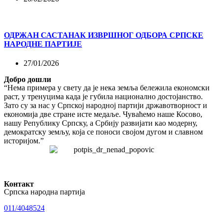
ОДРЖАН САСТАНАК ИЗВРШНОГ ОДБОРА СРПСКЕ
НАРОДНЕ ПАРТИЈЕ
27/01/2026
Добро дошли
“Нема примера у свету да је нека земља бележила економски
раст, у тренуцима када је губила национално достојанство.
Зато су за нас у Српској народној партији државотворност и
економија две стране исте медаље. Чуваћемо наше Косово,
нашу Републику Српску, а Србију развијати као модерну,
демократску земљу, која се поноси својом дугом и славном
историјом.”
Контакт
Српска народна партија
011/4048524